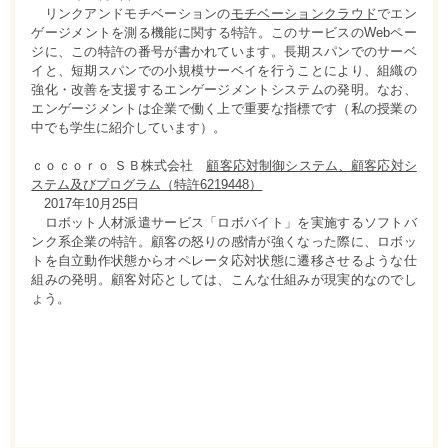
リンクアンドモチベーションの
モチベーションクラウド
でエン
ゲージメントを測る機能に関する特許。このサービスのWebペー
ジに、この特許の番号が書かれています。長期スパンでのサーベ
イと、短期スパンでの小規模サーベイを行うことにより、組織の
強化・改善を支援するエンゲージメントシステムの発明。なお、
エンゲージメントは企業で働く上で重要な指標です（私の授業の
中でも学生に紹介しています）。
ｃｏｃｏｒｏ ＳＢ株式会社
顧客応対制御システム、顧客応対シ
ステム及びプログラム（特許6219448）
2017年10月25日
ロボット人材派遣サービス「ロボバイト」を実施するソフトバ
ンク系企業の特許。顧客の怒りの感情が強くなった際に、ロボッ
トを自立動作状態からオペレータ応対状態に遷移させるような仕
組みの発明。顧客対応としては、こんな仕組みが現実的なのでし
ょう。