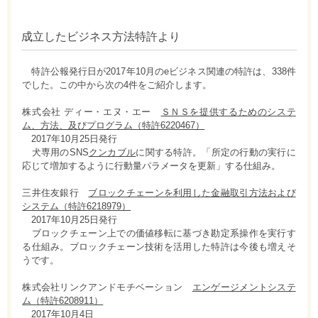
成立したビジネス方法特許より
特許公報発行日が2017年10月のeビジネス関連の特許は、338件
でした。この中から次の4件をご紹介します。
株式会社 ディー・エヌ・エー
ＳＮＳを提供するためのシステ
ム、方法、及びプログラム（特許6220467）
2017年10月25日発行
犬専用のSNS
クンカブル
に関する特許。「所定の行動の実行に
応じて増加するように行動量パラメータを更新」する仕組み。
三井住友銀行
ブロックチェーンを利用した金融取引方法および
システム（特許6218979）
2017年10月25日発行
ブロックチェーン上での価値移転に基づき勘定系操作を実行す
る仕組み。ブロックチェーン技術を活用した特許は今後も増えそ
うです。
株式会社リンクアンドモチベーション
エンゲージメントシステ
ム（特許6208911）
2017年10月4日