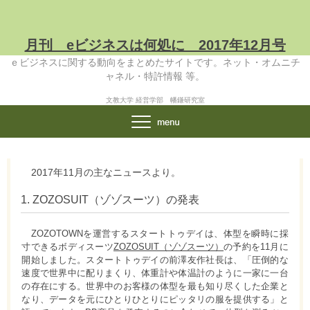
月刊 eビジネスは何処に 2017年12月号
ｅビジネスに関する動向をまとめたサイトです。ネット・オムニチ
ャネル・特許情報 等。
文教大学 経営学部 幡鎌研究室
2017年11月の主なニュースより。
1. ZOZOSUIT（ゾゾスーツ）の発表
ZOZOTOWNを運営するスタートトゥデイは、体型を瞬時に採
寸できるボディスーツ
ZOZOSUIT（ゾゾスーツ）
の予約を11月に
開始しました。スタートトゥデイの前澤友作社長は、「圧倒的な
速度で世界中に配りまくり、体重計や体温計のように一家に一台
の存在にする。世界中のお客様の体型を最も知り尽くした企業と
なり、データを元にひとりひとりにピッタリの服を提供する」と