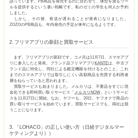
語っています。PB商品を発売するのに合わせて、体型を測るツー
ルを提供するという凄い戦略です。私のゼミの学生も何人か予約
しました。
しかし、その後、発送が遅れることが発表になりました。
ZOZOのPB商品も、年内発売の予定が来年になるようです。
2. フリマアプリの新顔と買取サービス
まず、フリマアプリの新顔です。コメ兵は11月7日、スマホアプ
リに参入したと発表。ブランド品フリマアプリ
KANTE
は、中古ブ
ランド品に特化し、同社による鑑定機能を付けるとのこと。これ
までのスマホアプリでは取引しにくい高額商品を売買する利用者
層をねらっていると思われます。
買取サービスも始まりました。メルカリは、不要品をすぐに現
金化できる即時買い取りサービス「
メルカリNOW
」というサービ
スを11月27日に開始。なお、ヤフーも、20日、ヤフオクで商品の
買い取りサービスを始めています。買取サービスでも、両社は競
うことになります。
3. 「LOHACO」の正しい使い方（日経デジタルマー
ケティングより））