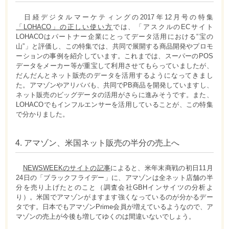
日経デジタルマーケティングの2017年12月号の特集
「LOHACO」の正しい使い方
では、「アスクルのECサイト
LOHACOはパートナー企業にとってデータ活用における“宝の
山”」と評価し、この特集では、共同で展開する商品開発やプロモ
ーションの事例を紹介しています。これまでは、スーパーのPOS
データをメーカー等が重宝して利用させてもらっていましたが、
だんだんとネット販売のデータを活用するようになってきまし
た。アマゾンやアリババも、共同でPB商品を開発していますし、
ネット販売のビッグデータの活用がさらに進みそうです。また、
LOHACOでもインフルエンサーを活用していることが、この特集
で分かりました。
4. アマゾン、米国ネット販売の半分の売上へ
NEWSWEEKのサイトの記事
によると、米年末商戦の初日11月
24日の「ブラックフライデー」に、アマゾンは全ネット店舗の半
分を売り上げたとのこと（調査会社GBHインサイツの分析よ
り）。米国でアマゾンがますます強くなっているのが分かるデー
タです。日本でもアマゾンPrime会員が増えているようなので、ア
マゾンの売上が今後も増してゆくのは間違いないでしょう。