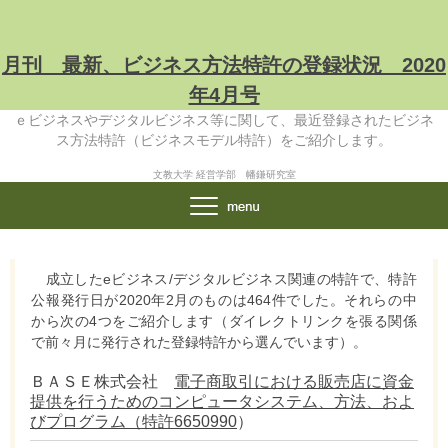
月刊 最新、ビジネス方法特許の登録状況 2020
年4月号
ｅビジネスやデジタルビジネス等に関して、最近登録されたビジネ
ス方法特許（ビジネスモデル特許）をご紹介します。
文教大学 経営学部 幡鎌研究室
成立したeビジネス/デジタルビジネス関連の特許で、特許
公報発行日が2020年2月のものは464件でした。それらの中
から次の4つをご紹介します（ダイレクトリンクを張る関係
で前々月に発行された登録特許から選んでいます）。
ＢＡＳＥ株式会社
電子商取引における販売店に資金
提供を行うためのコンピュータシステム、方法、およ
びプログラム（特許6650990
）