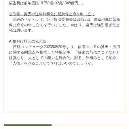
広告費は前年度比19.7%増の2兆1048億円。。
公取委、楽天の送料無料化に緊急停止命令申し立て
産経のサイトより。公正取引委員会は2月28日、東京地裁に緊急
停止命令の申し立てを行いました。やはり、楽天は強引過ぎたと
私は思います。
AI格付け社会の光と影
日経コンピュータ2020/02/20号より。信用スコアの算出・活用
に関する問題点を指摘した特集記事。「従来の与信スコアなどと
は異なり、人としての能力を総合的に測る」仕組みとして紹介。
「人徳」を測ることができればいいのでしょうが。