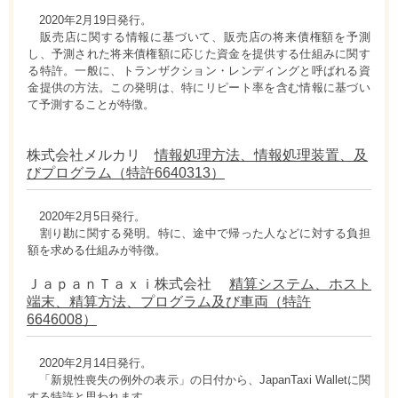
2020年2月19日発行。
販売店に関する情報に基づいて、販売店の将来債権額を予測
し、予測された将来債権額に応じた資金を提供する仕組みに関す
る特許。一般に、トランザクション・レンディングと呼ばれる資
金提供の方法。この発明は、特にリピート率を含む情報に基づい
て予測することが特徴。
株式会社メルカリ
情報処理方法、情報処理装置、及
びプログラム（特許6640313）
2020年2月5日発行。
割り勘に関する発明。特に、途中で帰った人などに対する負担
額を求める仕組みが特徴。
ＪａｐａｎＴａｘｉ株式会社
精算システム、ホスト
端末、精算方法、プログラム及び車両（特許
6646008）
2020年2月14日発行。
「新規性喪失の例外の表示」の日付から、JapanTaxi Walletに関
する特許と思われます。