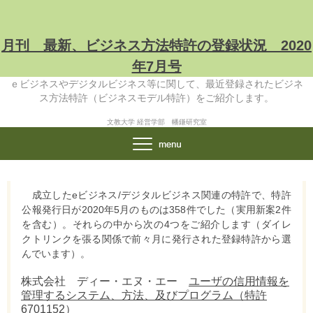
月刊 最新、ビジネス方法特許の登録状況 2020
年7月号
ｅビジネスやデジタルビジネス等に関して、最近登録されたビジネ
ス方法特許（ビジネスモデル特許）をご紹介します。
文教大学 経営学部 幡鎌研究室
成立したeビジネス/デジタルビジネス関連の特許で、特許
公報発行日が2020年5月のものは358件でした（実用新案2件
を含む）。それらの中から次の4つをご紹介します（ダイレ
クトリンクを張る関係で前々月に発行された登録特許から選
んでいます）。
株式会社 ディー・エヌ・エー
ユーザの信用情報を
管理するシステム、方法、及びプログラム（特許
6701152）