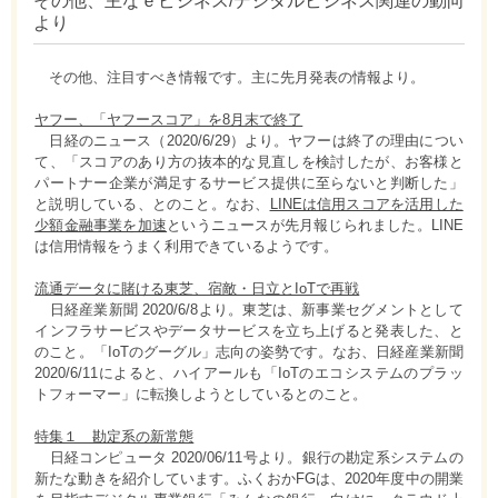
その他、主なｅビジネス/デジタルビジネス関連の動向
より
その他、注目すべき情報です。主に先月発表の情報より。
ヤフー、「ヤフースコア」を8月末で終了
日経のニュース（2020/6/29）より。ヤフーは終了の理由につい
て、「スコアのあり方の抜本的な見直しを検討したが、お客様と
パートナー企業が満足するサービス提供に至らないと判断した」
と説明している、とのこと。なお、
LINEは信用スコアを活用した
少額金融事業を加速
というニュースが先月報じられました。LINE
は信用情報をうまく利用できているようです。
流通データに賭ける東芝、宿敵・日立とIoTで再戦
日経産業新聞 2020/6/8より。東芝は、新事業セグメントとして
インフラサービスやデータサービスを立ち上げると発表した、と
のこと。「IoTのグーグル」志向の姿勢です。なお、日経産業新聞
2020/6/11によると、ハイアールも「IoTのエコシステムのプラッ
トフォーマー」に転換しようとしているとのこと。
特集１ 勘定系の新常態
日経コンピュータ 2020/06/11号より。銀行の勘定系システムの
新たな動きを紹介しています。ふくおかFGは、2020年度中の開業