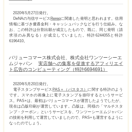
2020年5月27日発行。
DeNAの与信サービス
Rerep
に関連した発明と思われます。信用
情報に基づき優遇金利・キャッシュバックなどを行う仕組み。な
お、この特許は分割出願が成立したもので、既に、同じ発明（請
求項のみ異なる）が成立していました。特許6244055と特許
6196410。
バリューコマース株式会社、株式会社ワンツーシーエ
ムジャパン
実店舗への集客を促進するアフィリエイ
ト広告のコンピューティング（特許6694691）
2020年5月20日発行。
電子スタンプサービス
PAS＋（パスタス）
に関する特許のよう
です。スマホの画像上に電子スタンプを捺印するというサービ
ス。PAS+は、最初はバリューコマースが運営したようでしたが、
現在は凸版印刷が運営しています。凸版は、同様の「マルチスタ
ンプ・クーポン」というサービスを、ワンツーシーエムジャパン
の技術を利用して運営していましたので、PAS+も運営するように
なったのでしょう。