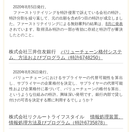
2020年8月5日発行。
ファーストリテイリングを特許侵害で訴えている会社の特許。
特許分割を繰り返して、元の出願を含め5つ目の特許が成立しまし
た。ファーストリテイリングによる無効審判の結果は、
8月に発表
されています。取得済み特許の一部が有効に存続と特許庁が審決
したとのこと。
株式会社三井住友銀行
バリューチェーン格付システ
ム、方法およびプログラム（特許6748250）
2020年8月26日発行。
バリューチェーンにおけるサプライヤーの代替可能性を算出
し、サプライヤーの企業格付を決定し、サプライヤーの代替可能
性および企業格付に基づいて、バリューチェーンの格付を算出、
というような仕組みの特許。興味深い発明です。銀行内部で貸し
付けの可否を決定する際に利用するでしょうか？
株式会社リクルートライフスタイル
情報処理装置、
情報処理方法及びプログラム（特許6735878）