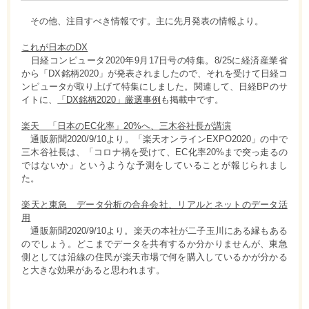
その他、注目すべき情報です。主に先月発表の情報より。
これが日本のDX
日経コンピュータ2020年9月17日号の特集。8/25に経済産業省
から「DX銘柄2020」が発表されましたので、それを受けて日経コ
ンピュータが取り上げて特集にしました。関連して、日経BPのサ
イトに、
「DX銘柄2020」厳選事例
も掲載中です。
楽天 「日本のEC化率」20%へ、三木谷社長が講演
通販新聞2020/9/10より。「楽天オンラインEXPO2020」の中で
三木谷社長は、「コロナ禍を受けて、EC化率20%まで突っ走るの
ではないか」というような予測をしていることが報じられまし
た。
楽天と東急 データ分析の合弁会社、リアルとネットのデータ活
用
通販新聞2020/9/10より。楽天の本社が二子玉川にある縁もある
のでしょう。どこまでデータを共有するか分かりませんが、東急
側としては沿線の住民が楽天市場で何を購入しているかが分かる
と大きな効果があると思われます。