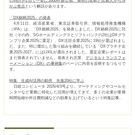
の特許が2日で⼀挙に3500件超公開、発明の名称と出願人から浮
かぶ焦点
という解説があります。
「DX銘柄2025」の発表
4月11日、経済産業省、東京証券取引所、情報処理推進機構
（IPA）は、「DX銘柄2025」を発表しました。DX銘柄2025に31
社（その内、SGホールディングスとソフトバンクの2社はDXグラ
ンプリ企業2025に選定）、DX注目企業2025に19社が選ばれまし
た。また、特に傑出した取り組みを継続している「DXプラチナ企
業2025-2027」にはLIXILが選出されました。選定企業レポートは
まだ発表されていません。発表され次第、
デジタルトランスフォ
ーメーション（DX）の事例集
のページに内容を反映するつもりで
す。
特集 生成AI活用の勘所 先進20社に学ぶ
日経コンピュータ 2025/4/3号より。マーケティングやコールセ
ンターなど業務に特化した活用が増えてきて、多くの企業が業務
時間短縮や外注費削減などの効果を上げているという特集記事。