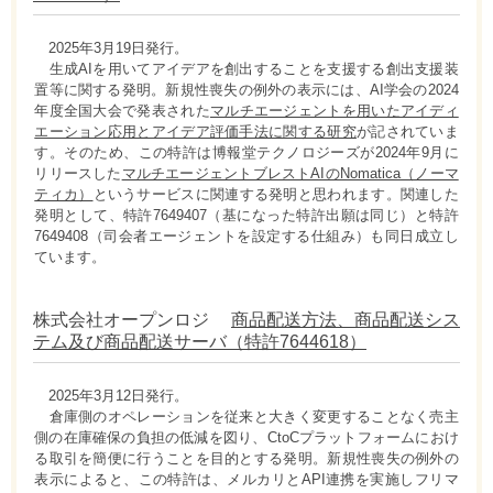
2025年3月19日発行。
生成AIを用いてアイデアを創出することを支援する創出支援装
置等に関する発明。新規性喪失の例外の表示には、AI学会の2024
年度全国大会で発表された
マルチエージェントを用いたアイディ
エーション応用とアイデア評価手法に関する研究
が記されていま
す。そのため、この特許は博報堂テクノロジーズが2024年9月に
リリースした
マルチエージェントブレストAIのNomatica（ノーマ
ティカ）
というサービスに関連する発明と思われます。関連した
発明として、特許7649407（基になった特許出願は同じ）と特許
7649408（司会者エージェントを設定する仕組み）も同日成立し
ています。
株式会社オープンロジ
商品配送方法、商品配送シス
テム及び商品配送サーバ（特許7644618）
2025年3月12日発行。
倉庫側のオペレーションを従来と大きく変更することなく売主
側の在庫確保の負担の低減を図り、CtoCプラットフォームにおけ
る取引を簡便に行うことを目的とする発明。新規性喪失の例外の
表示によると、この特許は、メルカリとAPI連携を実施しフリマ