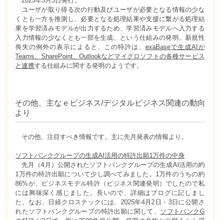
2025年3月3日発行。
ユーザが取り得る次の行動及びユーザが必要となる情報の少な
くとも一方を推測し、必要となる処理結果や支援に繋がる処理結
果を学習済みモデルが出力するため、学習済みモデルへ入力する
入力情報の少なくとも一部を生成、という仕組みの発明。新規性
喪失の例外の表示によると、この特許は、
exaBaseで生成AIが
Teams、SharePoint、Outlookなどマイクロソフトの各種サービス
と連携
する仕組みに関する発明のようです。
その他、主なｅビジネス/デジタルビジネス関連の動向
より
その他、注目すべき情報です。主に先月発表の情報より。
ソフトバンクグループの生成AI活用の特許出願1万件の中身
先月（4月）公開されたソフトバンクグループの生成AI活用の約
1万件の特許出願について少し調べてみました。1万件のうちの約
86%が、ビジネスモデル特許（ビジネス関連発明）でしたので私
には興味深く感じました。長いので、詳細はブログに記しまし
た。なお、日経クロステックには、2025年4月2日・3日に公開さ
れたソフトバンクグループの特許出願に関して、
ソフトバンクG