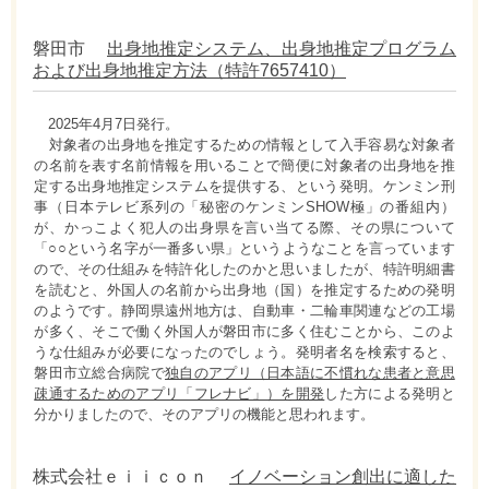
磐田市
出身地推定システム、出身地推定プログラム
および出身地推定方法（特許7657410）
2025年4月7日発行。
対象者の出身地を推定するための情報として入手容易な対象者
の名前を表す名前情報を用いることで簡便に対象者の出身地を推
定する出身地推定システムを提供する、という発明。ケンミン刑
事（日本テレビ系列の「秘密のケンミンSHOW極」の番組内）
が、かっこよく犯人の出身県を言い当てる際、その県について
「○○という名字が一番多い県」というようなことを言っています
ので、その仕組みを特許化したのかと思いましたが、特許明細書
を読むと、外国人の名前から出身地（国）を推定するための発明
のようです。静岡県遠州地方は、自動車・二輪車関連などの工場
が多く、そこで働く外国人が磐田市に多く住むことから、このよ
うな仕組みが必要になったのでしょう。発明者名を検索すると、
磐田市立総合病院で
独自のアプリ（日本語に不慣れな患者と意思
疎通するためのアプリ「フレナビ」）を開発
した方による発明と
分かりましたので、そのアプリの機能と思われます。
株式会社ｅｉｉｃｏｎ
イノベーション創出に適した