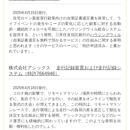
2025年4月15日発行。
住宅ローン新規実行顧客向けの自筆証書遺言書を保管して、ラ
イフイベントの発生やニーズの変化に応じた顧客に対する自動
的・継続的フォローを可能にしたハウジングウィル総合システム
を提供する、という発明。三井住友信託銀行の
ハウジングウィル
（自筆証書遺言を無料で預かるサービス）の仕組みに関する発明
と思われます（そのサービスのページに「特許申請済み」と書か
れています）。
株式会社アシックス
走行記録装置および走行記録シ
ステム（特許7664946）
2025年4月18日発行。
コロナ禍の影響で、リモートマラソン（場所や時間にとらわれ
ずに、各自でランニングを行い、その結果をオンラインで報告す
る形式の大会）が増えてきました。この特許は、リモートマラソ
ンレースで、走行環境による走行への負荷の差を是正して順位を
決定する仕組みに関する発明。アシックスはマラソンなどのレー
ス運営にも積極的に関わっていますので、このような発明を出
願・権利化したのでしょう。