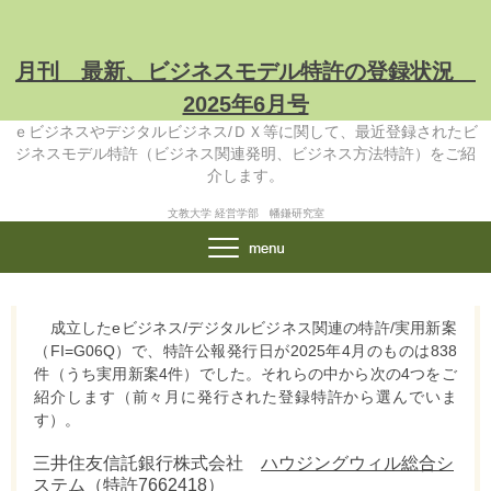
月刊 最新、ビジネスモデル特許の登録状況
2025年6月号
ｅビジネスやデジタルビジネス/ＤＸ等に関して、最近登録されたビ
ジネスモデル特許（ビジネス関連発明、ビジネス方法特許）をご紹
介します。
文教大学 経営学部 幡鎌研究室
成立したeビジネス/デジタルビジネス関連の特許/実用新案
（FI=G06Q）で、特許公報発行日が2025年4月のものは838
件（うち実用新案4件）でした。それらの中から次の4つをご
紹介します（前々月に発行された登録特許から選んでいま
す）。
三井住友信託銀行株式会社
ハウジングウィル総合シ
ステム（特許7662418）