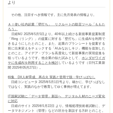
より
その他、注目すべき情報です。主に先月発表の情報より。
ＡＩ使い社内起業「壁打ち」 リクルートの助言ツール「ももた
ろう」
日経MJ 2025年5月5日より。40年以上続ける新規事業提案制度
「Ring（リング）」の提案に対する「壁打ち」に生成AIを利用で
きるようにしたとのこと。また、起業のプランシートを提案する
前に出来栄えをチェックする「AIみなおしキジ」機能を追加した
とのこと。アイデア・プランを高度化して新規事業の実現促進を
狙っているようです。他企業の似た試みとして、
ホンダがワイガ
ヤに生成AIを利用することを検討
しているようです（日刊工業新
聞 2025年05月27日）。
特集 DX人材育成、再点火 実践と登用で脱・学びっぱなし
日経コンピュータ 2025年5月1日号より。確かに、学びっぱなし
ではなく、実践のなかで教育してゆく事例が増えてます。
IT国家試験に「データ管理」新設へ デジタル人材のニーズ変化
に対応
日経のサイト 2025年5月22日 より。情報処理技術者試験に、デ
ータマネジメント（管理）などの区分を新設する方針とのこと。