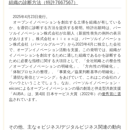
組織の診断方法（特許7667567）
2025年4月23日発行。
オープンイノベーションを創出する土壌を組織が有している
か、を適切に診断する方法を提供する発明。特許出願時は、パー
ソルイノベーション株式会社が出願人（新規性喪失の例外の表示
があります）。株式会社ｅｉｉｃｏｎは、パーソルイノベーショ
ン株式会社（パーソルグループ）から2023年4月に独立した会社
で、オープンイノベーション活動を支援。この発明では、組織が
イノベーションを創出するために適した組織であるかを診断する
ために必要な指標に関する大項目として、「全社戦略との整合性
／オープンイノベーションの明確化」、「方向性の明確化」、
「体制プロセスの整理」、「事業化／協業判断基準の明確化」、
「適切な発信とソーシング」をあげていて、これはこの会社のノ
ウハウということでしょう。なお、パーソルイノベーション・
eiiconによるオープンイノベーションの場の創造と伴走型共創支援
「AUBA」は、第4回 日本サービス大賞（2022年）の
優秀賞に選
出
されています。
その他、主なｅビジネス/デジタルビジネス関連の動向